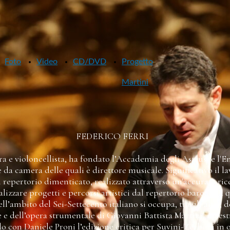
Foto
Video
CD/DVD
Progetto
Martini
FEDERICO FERRI
ra e violoncellista, ha fondato l’Accademia degli Astrusi e l'
 da camera delle quali è direttore musicale. Significativo il la
l repertorio dimenticato, realizzato attraverso un'accurata rice
alizzare progetti e percorsi artistici dal repertorio barocco a 
’ambito del Sei-Settecento italiano si occupa, tra gli altri, d
e dell’opera strumentale di Giovanni Battista Martini, maest
do con Daniele Proni l’edizione critica per Suvini-Zerboni in 