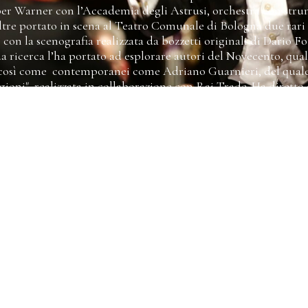
per Warner con l’Accademia degli Astrusi, orchestra con strum
oltre portato in scena al Teatro Comunale di Bologna due rari
con la scenografia realizzata da bozzetti originali di Dario Fo
a ricerca l’ha portato ad esplorare autori del Novecento, qu
così come contemporanei come Adriano Guarnieri, del quale 
gioni", realizzata in collaborazione con Rai Trade. Ha dirett
Regio di Torino, dell'Arena di Verona, del Teatro Comunale d
ia Filarmonica della Scala, de I Pomeriggi Musicali, della To
 Suzuki, esibendosi in contesti quali il Ravenna Festival, Ko
all di Londra, MiTo SettembreMusica, IUC, Reate Festival, St
, Amici della Musica di Firenze, Unione Musicale di Torino, 
i Bordeaux, Palazzo Reale di Lisbona, Palazzo del Quirinale,
 Sociale di Como, Teatro dal Verme di Milano, Teatro Filarm
mini, Teatro Bonci di Cesena, Teatro Alighieri di Ravenna, Fe
ona, Festival Monteverdi di Cremona, Perugia Musica Classi
ditorio Principe Felipe di Oviedo, Auditorio Nacional di Ma
lles. Ha diretto titoli quali Dido & Aeneas di H. Purcell, La 
maestro di musica e Don Chisciotte di G.B. Martini ed Elisabett
. Rossini e ha collaborato con solisti come Anna Caterina Ant
ardo, Franco Maggio Ormezowsky, Domenico Nordio, Federico